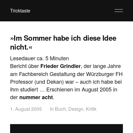
Tricktaste
»Im Sommer habe ich diese Idee
nicht.«
Lesedauer ca.
5
Minuten
Bericht über
, der lange Jahre
Frieder Grindler
am Fachbereich Gestaltung der Würzburger FH
Professor (und Dekan) war – auch ich habe bei
ihm studiert … Erschienen im August 2005 in
der
.
nummer acht
1. August 2005
In
Buch
,
Design
,
Kritik