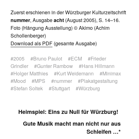
Zuerst erschienen in der Würzburger Kulturzeitschrift
nummer
, Ausgabe
acht
(August 2005), S. 14–16.
Foto (Hängung Ausstellung) © Akimo (Achim
Schollenberger)
Download als PDF
(gesamte Ausgabe)
#
2005
#
Bruno Paulot
#
ECM
#
Frieder
Grindler
#
Gunter Rambow
#
Hans Hillmann
#
Holger Matthies
#
Kurt Weidemann
#
Minimax
#
Mood
#
MPS
#
nummer
#
Plakatgestaltung
#
Stefan Soltek
#
Stuttgart
#
Würzburg
Heimspiel: Eins zu Null für Würzburg!
Gute Musik macht man nicht nur aus
Schleifen …*