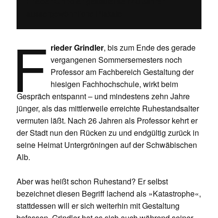
Frieder Grindler
gestaltet seit 40 Jahren
aussergewöhnliche Plakate
F
rieder Grindler
, bis zum Ende des gerade
vergangenen Sommersemesters noch
Professor am Fachbereich Gestaltung der
hiesigen Fachhochschule, wirkt beim
Gespräch entspannt – und mindestens zehn Jahre
jünger, als das mittlerweile erreichte Ruhestandsalter
vermuten läßt. Nach 26 Jahren als Professor kehrt er
der Stadt nun den Rücken zu und endgültig zurück in
seine Heimat Untergröningen auf der Schwäbischen
Alb.
Aber was heißt schon Ruhestand? Er selbst
bezeichnet diesen Begriff lachend als »Katastrophe«,
stattdessen will er sich weiterhin mit Gestaltung
befassen. Grindler hat es sich auch während seiner