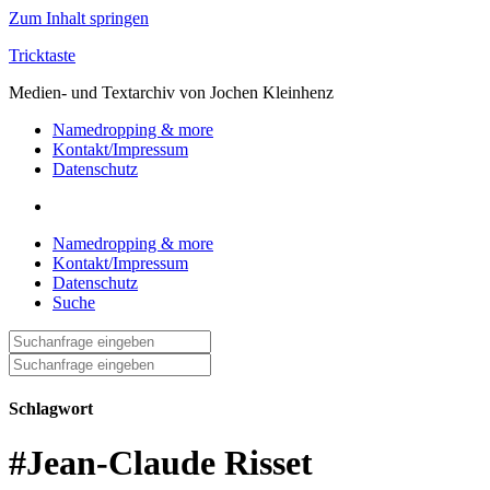
Zum Inhalt springen
Tricktaste
Medien- und Textarchiv von Jochen Kleinhenz
Namedropping & more
Kontakt/Impressum
Datenschutz
Namedropping & more
Kontakt/Impressum
Datenschutz
Suche
Suche
nach:
Suche
nach:
Schlagwort
#Jean-Claude Risset