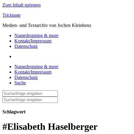
Zum Inhalt springen
Tricktaste
Medien- und Textarchiv von Jochen Kleinhenz
Namedropping & more
Kontakt/Impressum
Datenschutz
Namedropping & more
Kontakt/Impressum
Datenschutz
Suche
Suche
nach:
Suche
nach:
Schlagwort
#Elisabeth Haselberger