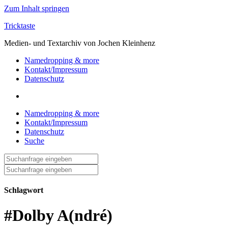
Zum Inhalt springen
Tricktaste
Medien- und Textarchiv von Jochen Kleinhenz
Namedropping & more
Kontakt/Impressum
Datenschutz
Namedropping & more
Kontakt/Impressum
Datenschutz
Suche
Suche
nach:
Suche
nach:
Schlagwort
#Dolby A(ndré)