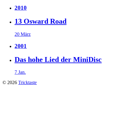
2010
13 Osward Road
20 März
2001
Das hohe Lied der MiniDisc
7 Jan.
© 2026
Tricktaste